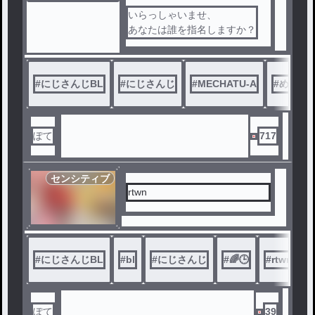
いらっしゃいませ、
あなたは誰を指名しますか？
#
にじさんじBL
#
にじさんじ
#
MECHATU-A
#
めちゃつ
ぽて
717
センシティブ
rtwn
#
にじさんじBL
#
bl
#
にじさんじ
#
🌈🕒
#
rtwn
#
ぽて
39