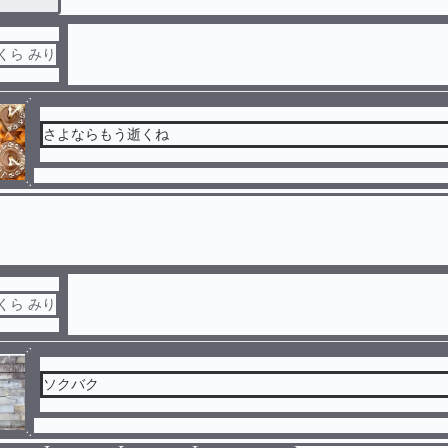
くら みり
さよならもう逝くね
くら みり
ソクバク