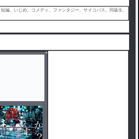
、短編、いじめ、コメディ、ファンタジー、サイコパス、同級生、
ですか？
された。凶器からは俺
？