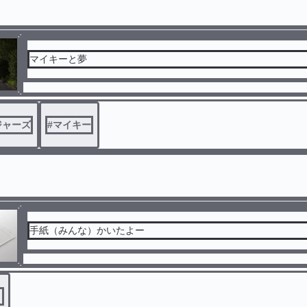
マイキーと夢
ジャーズ
#
マイキー
手紙（みんな）かいたよー
！