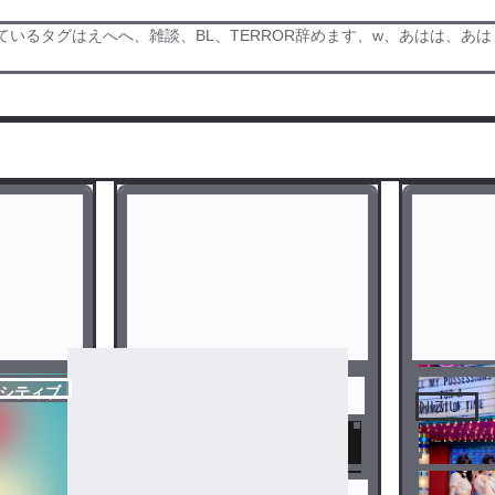
いるタグはえへへ、雑談、BL、TERROR辞めます、‪w、あはは、
シティブ
やめます！
NIZIU！