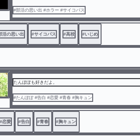
点と点が線で繋がり、線はやがて弾け切れるーー
#部活の思い出 #ホラー #サイコパス
部活の思い出
#
サイコパス
#
高校
#
いじめ
たんぽぽも好きだよ。
#たんぽぽ #告白 #恋愛 #青春 #胸キュン
#
恋愛
#
告白
#
青春
#
胸キュン