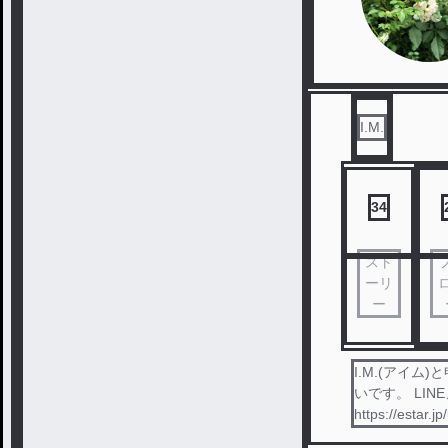
I.M.
34
スト
ーリ
ー
I.M.(アイ
いです。 LINEノベ
https://esta