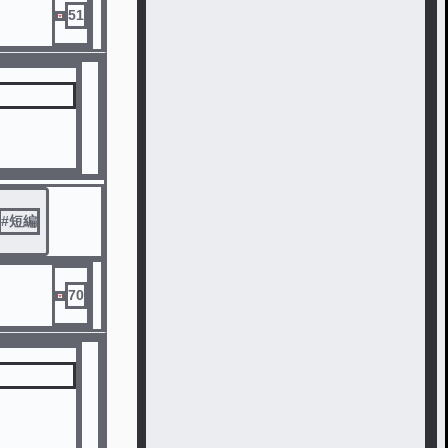
51
#
短編
70