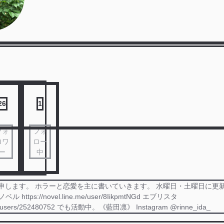
26
1
フォ
フォ
ロワ
ロー
ー
中
ム)と申します。 ホラーと恋愛を主に書いていきます。 水曜日・土曜日に更
ル https://novel.line.me/user/8IikpmtNGd エブリスタ
r.jp/users/252480752 でも活動中。《藍田凛》 Instagram @rinne_ida_