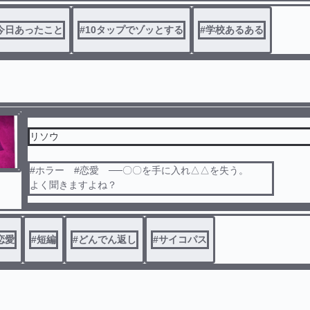
色々おりまぜてみました。
今日あったこと
#
10タップでゾッとする
#
学校あるある
リソウ
#ホラー #恋愛 ──〇〇を手に入れ△△を失う。
よく聞きますよね？
アナタは、
『理想を手に入れられる』が
恋愛
#
短編
#
どんでん返し
#
サイコパス
『自分は落ちる』。
そんなアプリがあったら登録しますか──？
理想の恋人が見つかるマッチングアプリ