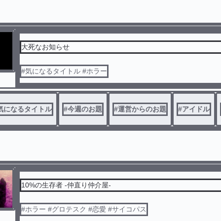
大死なお知らせ
#気になるタイトル #ホラー
気になるタイトル
#
今週のお題
#
運営からのお題
#
アイドル
10%の生存者 -仲直り仲介屋-
#ホラー #グロテスク #恋愛 #サイコパス