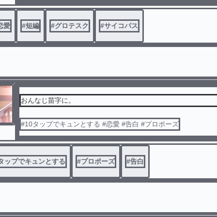
恋愛
#
短編
#
グロテスク
#
サイコパス
おんなじ苗字に。
#10タップでキュンとする #恋愛 #告白 #プロポーズ
0タップでキュンとする
#
プロポーズ
#
告白