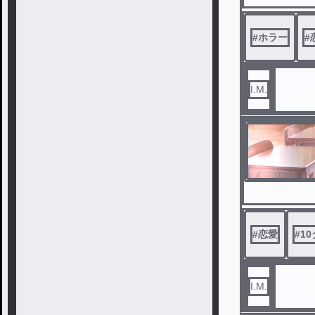
#
ホラー
#
I.M.
#
恋愛
#
1
I.M.