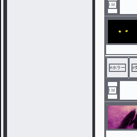
I.M.
#
ホラー
#
I.M.