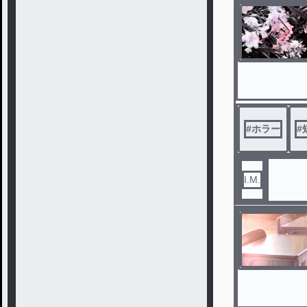
#
ホラー
#
I.M.