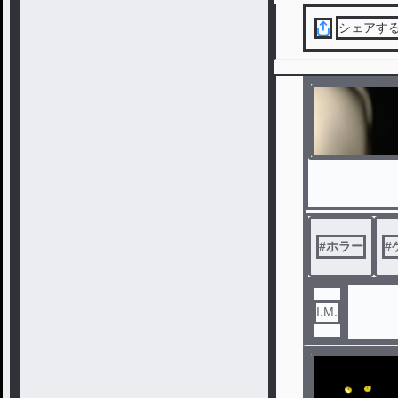
シェアす
#
ホラー
#
I.M.