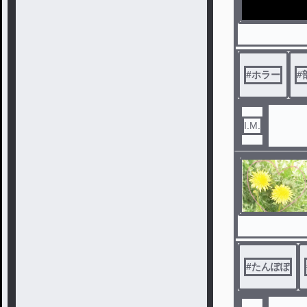
#
ホラー
#
I.M.
#
たんぽぽ