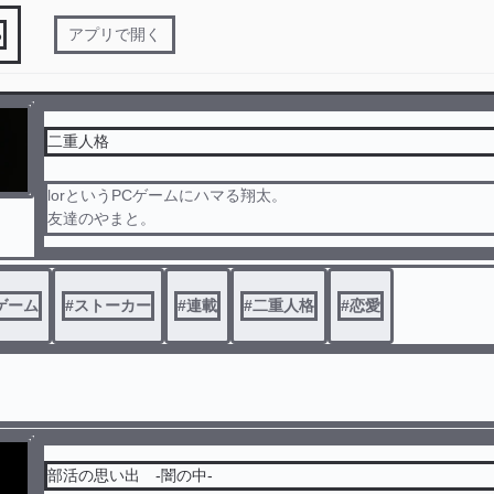
る
アプリで開く
二重人格
lorというPCゲームにハマる翔太。
友達のやまと。
謎の最強プレイヤーさき。
翔太の前バディbloom。
ゲーム
#
ストーカー
#
連載
#
二重人格
#
恋愛
さきと世界1位を目指す翔太だったが前バディのbloomからのメ
心を揺さぶられる翔太。
lorのレベルが上がるにつれ、学校の成績は落ちていく一方で
翔太のもとに謎の手紙が家に届く。
手紙の送り主とは…?
そして最強プレイヤーさきの正体とは…？
部活の思い出 -闇の中-