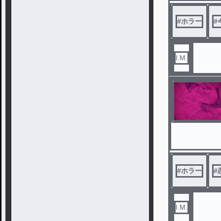
#
ホラー
#
I.M.
#
ホラー
#
I.M.