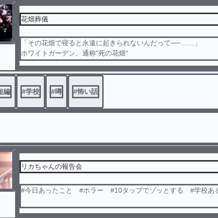
花畑葬儀
「その花畑で寝ると永遠に起きられないんだって──……」
ホワイトガーデン、通称"死の花畑"
友人のミカはその噂話を知り、花畑で寝てみることにする。し
に連絡が来なくなりミカは本当に死んでしまう。
短編
#
学校
#
噂
#
怖い話
その真相を調べるために、あやかは自ら"死の花畑"へ行くことに
リカちゃんの報告会
#今日あったこと #ホラー #10タップでゾッとする #学校あ