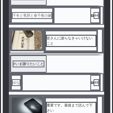
千冬と竜胆と春千夜の嫁
44
皆さんに謝らなきゃいけない
こと
#
いま謝りたいこと
ゆな
49
重要です。最後まで読んで下
さい