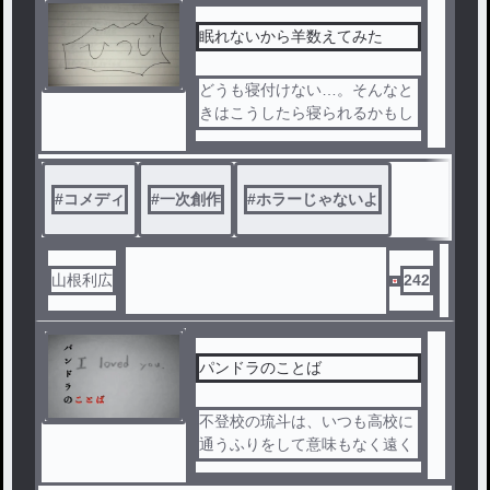
眠れないから羊数えてみた
どうも寝付けない…。そんなと
きはこうしたら寝られるかもし
れません。
#
コメディ
#
一次創作
#
ホラーじゃないよ
山根利広
242
パンドラのことば
不登校の琉斗は、いつも高校に
通うふりをして意味もなく遠く
の駅まで行っていた。その駅に