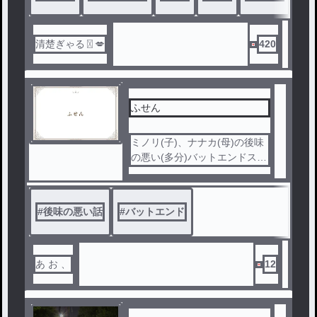
ての道を歩むことになり次々
と人を殺してしまうが─。
清楚ぎゃる〿💋
420
ふせん
ミノリ(子)、ナナカ(母)の後味
の悪い(多分)バットエンドスト
ーリー。
#
後味の悪い話
#
バットエンド
あ お 、
12