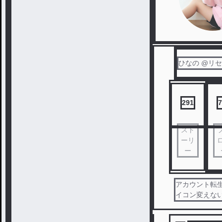
ひなの @リ
291
7
スト
ーリ
ー
アカウント転
イコン変えな