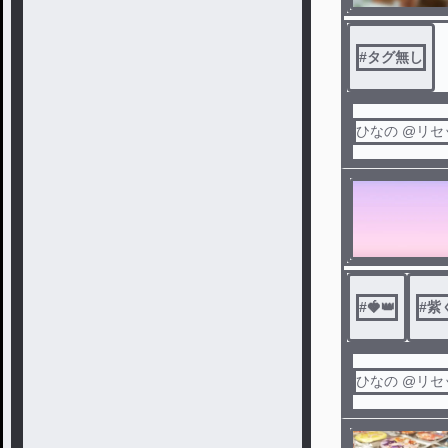
#
タグ無し
ひなの @リ
#
🍓👑
#
紫
ひなの @リ