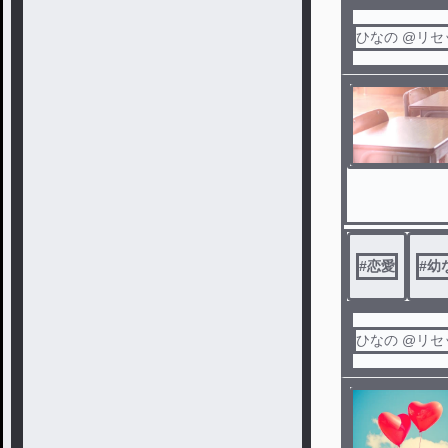
ひなの @リ
#
恋愛
#
幼
ひなの @リ