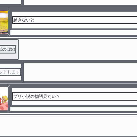
起きないと
ほのぼの
セットします
プリ小説の物語見たい？