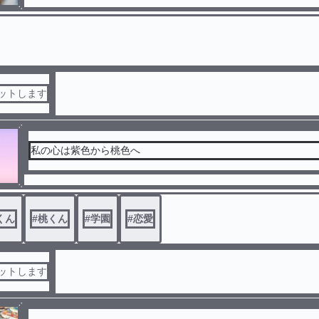
セットします
私の心は紫色から桃色へ
くん
#
桃くん
#
学園
#
恋愛
セットします