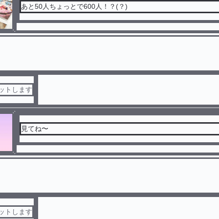
あと50人ちょっとで600人！？(？)
セットします
見てね〜
セットします