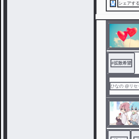
シェアす
#
拡散希望
ひなの @リ