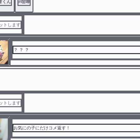
青くん
#
喧嘩
セットします
？ ？ ？
セットします
お気にの子にだけコメ返す！