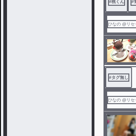
#
桃くん
#
ひなの @リ
#
タグ無し
ひなの @リ