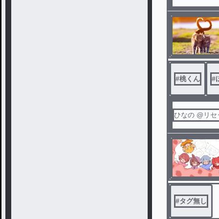
#
桃くん
#
ひなの @リ
#
タグ無し