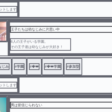
セットします
王子たちは幼なじみに片思い中
6人の王子がいる学園。
その王子達は幼なじみが大好き！
でも、幼なじみは気づいてくれない💦
どうやって振り向かせるの！？
学園恋愛小説です𓂃◌𓈒𓐍
なじみ
#
学園
#
🍓👑
#
🍓👑学園
#
参加型
セットします
男は皆信じられない