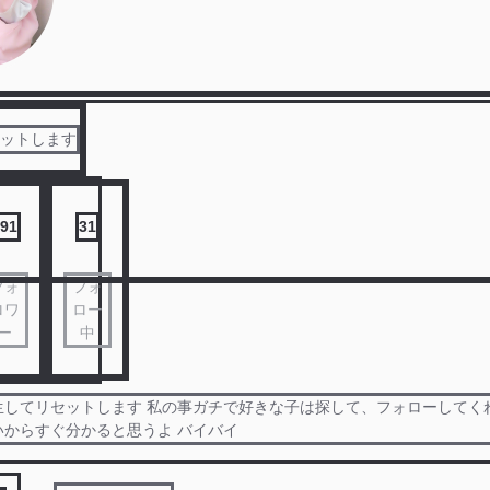
セットします
91
31
フォ
フォ
ロワ
ロー
ー
中
生してリセットします 私の事ガチで好きな子は探して、フォローしてく
いからすぐ分かると思うよ バイバイ