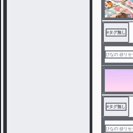
#
タグ無し
ひなの @リ
#
タグ無し
ひなの @リ