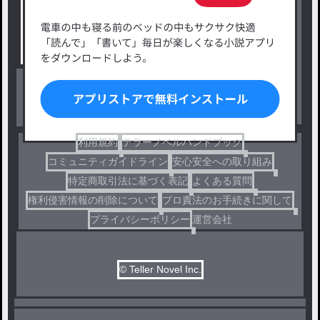
タグ一覧
ロマンスファンタジー
小説コンテスト応募・公募
ファンタジー・異世界・SF
出版・メディアミックス作品
ホラー・ミステリー
BL
ドラマ
コメディ
利用規約
テラーノベルハンドブック
コミュニティガイドライン
安心安全への取り組み
特定商取引法に基づく表記
よくある質問
権利侵害情報の削除について
プロ責法のお手続きに関して
プライバシーポリシー
運営会社
© Teller Novel Inc.