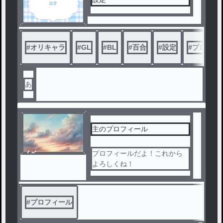
#
オリキャラ
#
GL
#
BL
#
百合
#
設定
#
プロフィ
あ
主のプロフィール
ノベ
プロフィールだよ！これから
ル
よろしくね！
#
プロフィール