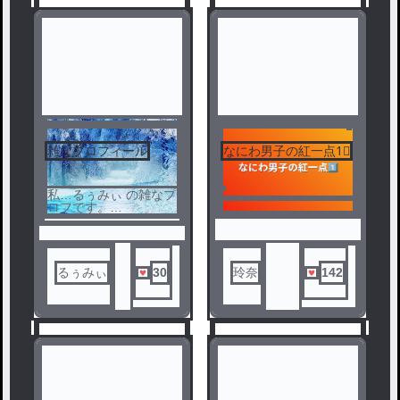
雑なプロフィール
なにわ男子の紅一点1⃣
1
2
私…るぅみぃ の雑なプ
ロフです。
一応仕事しながら執筆
してます。
るぅみぃ
30
玲奈
142