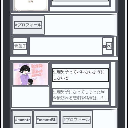
ノベ
ル
#
プロフィール
青菓子
26
生理男子ってバレないように
しないと
生理男子になってしまったhr
今後訪れる悲劇や結末は...？！
nmmnなので注意⚠️ ⛰️さんも
出ます
#
mmntr
#
mmntrBL
#
プロフィール
サムネは十六夜 蒼さんに描い