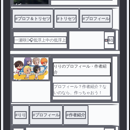
ノベ
ル
#
プロフ＆トリセツ
#
トリセツ
#
プロフィール
一瀬咲ᯤ̣🎧低浮上中の低浮上
61
りりのプロフィール・作者紹
介
ノベ
ル
プロフィール？作者紹介？な
いのなら、作っちゃおう！
#
りり
#
プロフィール
#
作者紹介