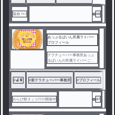
孤独 ﾁｬﾝ
48
あっぷるぱいん所属ライバー
プロフィール
ノベ
ル
テラチューバー事務所あっぷ
るぱいんの所属ライバーごと
のプロフィールです
#
🍎🍍
#
新テラチューバー事務所
#
プロフィール
わらび餅ヌッコｲﾗｺﾝ開催中
47