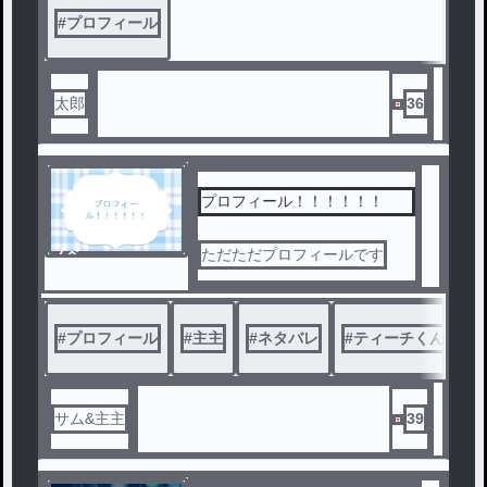
#
プロフィール
太郎
36
プロフィール！！！！！！
ノベ
ただただプロフィールです
ル
#
プロフィール
#
主主
#
ネタバレ
#
ティーチくん
サム&主主
39