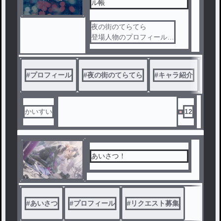
ル帳
アカウント→@tomato_fairy83
🗝
夜の街のてらてら
登場人物のプロフィール帳
たまに小話もあるかも……
#
プロフィール
#
夜の街のてらてら
#
キャラ紹介
#
一
かいすい
12
あいさつ！
#
あいさつ
#
プロフィール
#
リクエスト募集