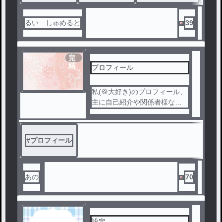
るい しゅめると
39
完
結
プロフィール
私(🍪大好き)のプロフィール、
主に自己紹介や関係者様など
のをしています！
よろしくです
#
プロフィール
あの
70
設定