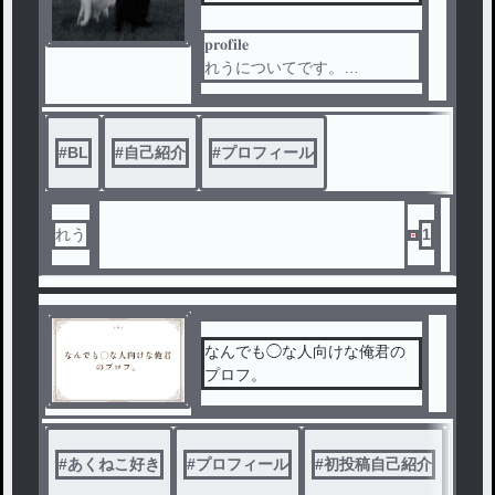
𝐩𝐫𝐨𝐟𝐢𝐥𝐞
れうについてです。
これからの投稿についても書
いております。
#
BL
#
自己紹介
#
プロフィール
れう‎
1
なんでも◯な人向けな俺君の
プロフ。
#
あくねこ好き
#
プロフィール
#
初投稿自己紹介
#
主