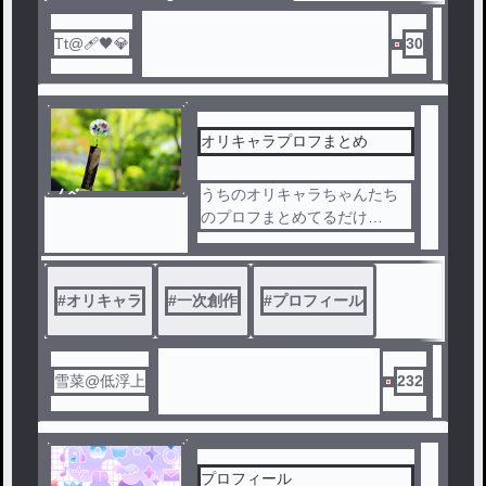
Tt@🩹🖤💎
30
オリキャラプロフまとめ
ノベ
うちのオリキャラちゃんたち
ル
のプロフまとめてるだけ
一応いつものメンバーと過去
編にしか登場しない子も紹介
する予定
#
オリキャラ
#
一次創作
#
プロフィール
何か他に紹介して欲しい所あ
ればコメ欄でお願い
雪菜@低浮上
232
プロフィール