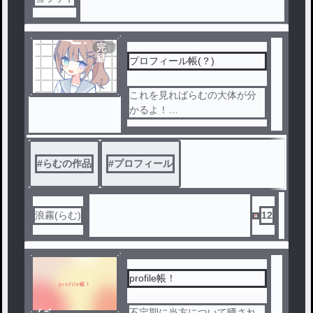
完
結
プロフィール帳(？)
これを見ればらむの大体が分
かるよ！
(多分だけど。)
#
らむの作品
#
プロフィール
浪霧(らむ)
12
profile帳！
ノベ
不定期に当方について晒され