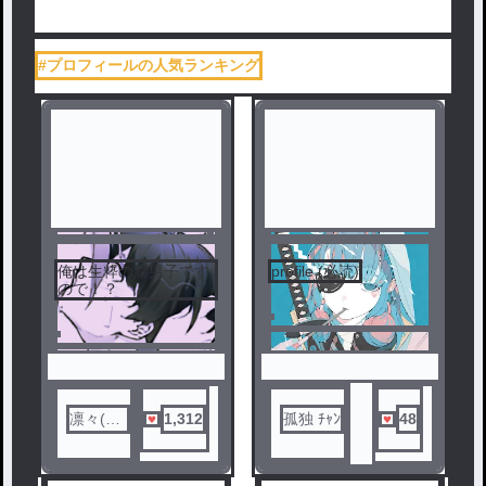
#プロフィールの人気ランキング
俺は生粋の腐男子です
profile (必読)
ので！？
ノベ
凛々(り
1,312
孤独 ﾁｬﾝ
48
ル
り)