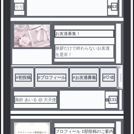
りり
63
お友達募集！
挨拶だけで終わらないお友達
を是非！
#
初投稿
#
プロフィール
#
お友達募集
#
‎🤍🎨
#
愛に
風鈴 あいる @ 大天使
131
プロフィール 1部投稿のご案内