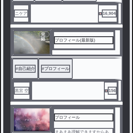
てもらいました！！
ニケア
16,904
完
結
プロフィール(最新版)
#
自己紹介
#
プロフィール
黒宮 空
156
プロフィール
まあまあ理解できますからあ