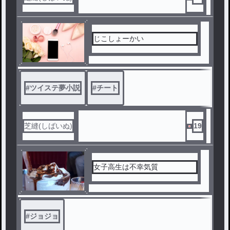
じこしょーかい
#
ツイステ夢小説
#
チート
芝縫(しばいぬ)
19
女子高生は不幸気質
#
ジョジョ