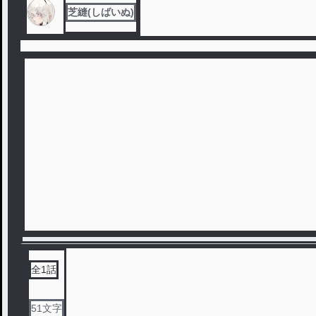
芝縫(しばいぬ)
全
1
話
51
文字