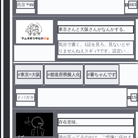
雨茶☔️📸
483
東京さんと大阪さんがなんかする。
気分で書く。1話を見ろ。見ないとや
りませんねえスギィ‼️です。設定いつ
か書くの‼️😡急かさないでなの‼️😡。頭
がとても悪いし語彙力の語の字もねえ
からさ。許してやったらどうや。どう
#
東京×大阪
#
都道府県擬人化
#
蕃ちゃんです
せ恥ずかしくなって消すんだよ‼️あー
あ‼️やりませんねえスギィ‼️🍅
ドパガキ
15
存在意味。
ノベ
誰が言ってるのかは、ご想像に任せま