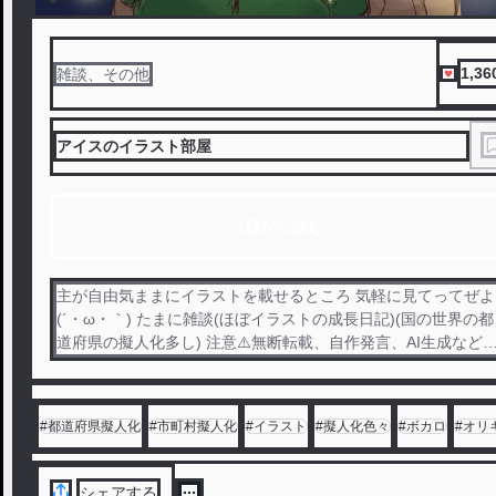
1,36
雑談、その他
アイスのイラスト部屋
1話から読む
主が自由気ままにイラストを載せるところ 気軽に見てってぜよ
(´・ω・｀) たまに雑談(ほぼイラストの成長日記)(国の世界の都
道府県の擬人化多し) 注意⚠️無断転載、自作発言、AI生成など
行為は やめて下さい。リクエストは現在受け付けていません。
#
都道府県擬人化
#
市町村擬人化
#
イラスト
#
擬人化色々
#
ボカロ
#
オリ
シェアする