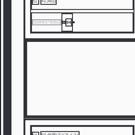
51,岡山
51
.
94
2026年07月05日
50,代理(主)(アイス)