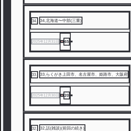
34,北海道〜中部(三重)
34
.
65
2025年12月31日
33,らくがき上田市、名古屋市、姫路市、大阪府
33
.
20
2025年12月30日
32,話(雑談)(前回の続き)
32
.