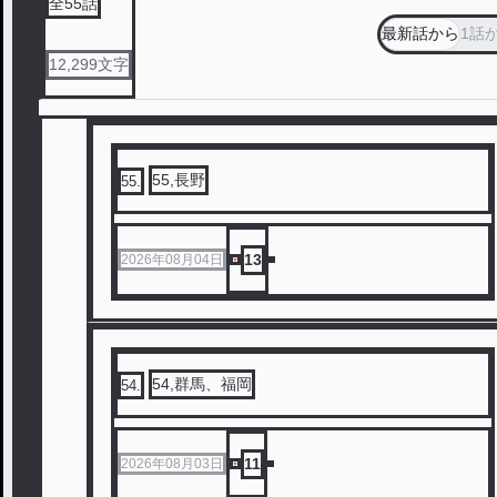
全
55
話
最新話から
1話
12,299
文字
55,長野
55
.
13
2026年08月04日
54,群馬、福岡
54
.
11
2026年08月03日