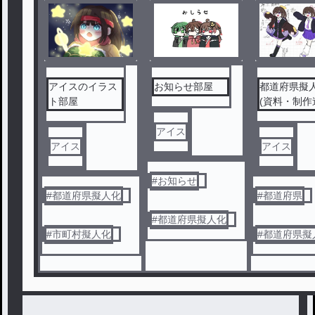
アイスのイラス
お知らせ部屋
都道府県擬
ト部屋
(資料・制作
の服、デザイ
アイス
アイス
アイス
#
お知らせ
#
都道府県擬人化
#
都道府県
#
都道府県擬人化
#
市町村擬人化
#
都道府県擬