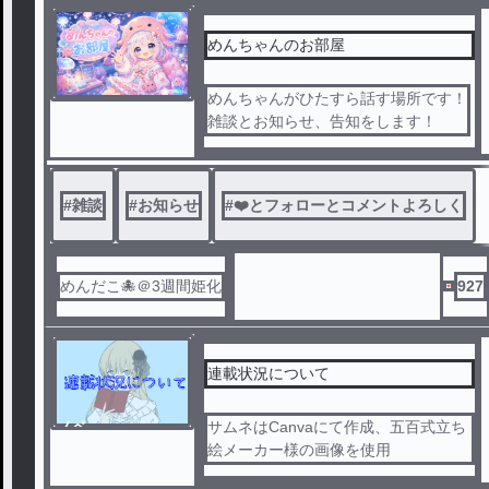
めんちゃんのお部屋
めんちゃんがひたすら話す場所です！
雑談とお知らせ、告知をします！
#
雑談
#
お知らせ
#
❤️とフォローとコメントよろしく
めんだこ🐙＠3週間姫化
927
連載状況について
ノベ
サムネはCanvaにて作成、五百式立ち
ル
絵メーカー様の画像を使用