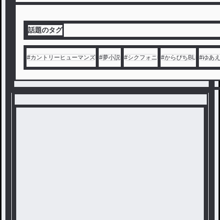
話題のタグ
#
カントリーヒューマンズ
#
夢小説
#
シクフォニ
#
からぴちBL
#
ゆあ