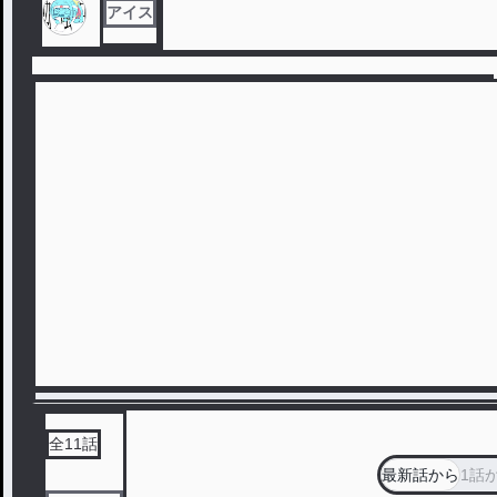
アイス
全
11
話
最新話から
1話