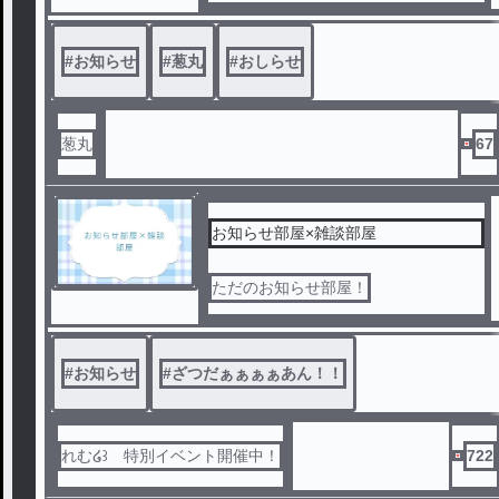
#
お知らせ
#
葱丸
#
おしらせ
葱丸
67
お知らせ部屋×雑談部屋
ただのお知らせ部屋！
#
お知らせ
#
ざつだぁぁぁぁあん！！
れむ໒꒱ 特別イベント開催中！
722