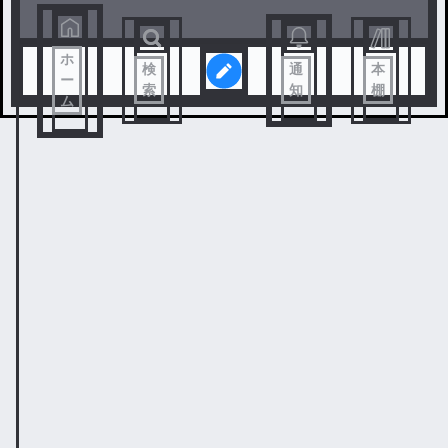
ホ
検
通
本
ー
索
知
棚
ム