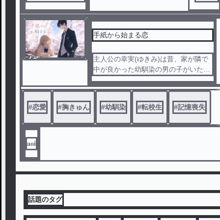
手紙から始まる恋
ノベ
主人公の幸実(ゆきみ)は昔、家が隣で
ル
中が良かった幼馴染の男の子がいたが
、小4の頃に遠くへ引っ越して行った
きり会えていない。中学生になった時
事故にあい、小学生以下の頃の記憶が
#
恋愛
#
胸きゅん
#
幼馴染
#
転校生
#
記憶喪失
全くない。
そして今まで病院通いだった幸実も、
高二になる今年から病院に通わなくて
良くなった。ちょうとその年に、転校
𝐚𝐨𝐢
生の風真(ふうま)が来た。
話題のタグ