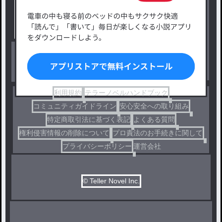
タグ一覧
ロマンスファンタジー
小説コンテスト応募・公募
ファンタジー・異世界・SF
出版・メディアミックス作品
ホラー・ミステリー
BL
ドラマ
コメディ
利用規約
テラーノベルハンドブック
コミュニティガイドライン
安心安全への取り組み
特定商取引法に基づく表記
よくある質問
権利侵害情報の削除について
プロ責法のお手続きに関して
プライバシーポリシー
運営会社
© Teller Novel Inc.