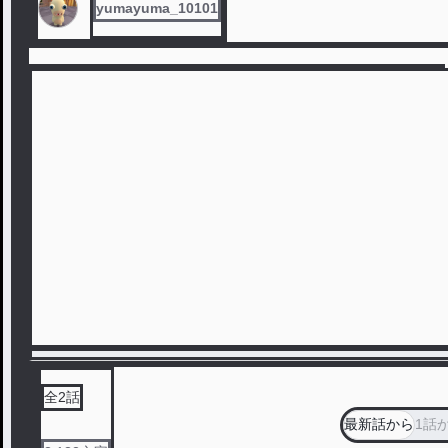
yumayuma_10101
全
2
話
最新話から
1話