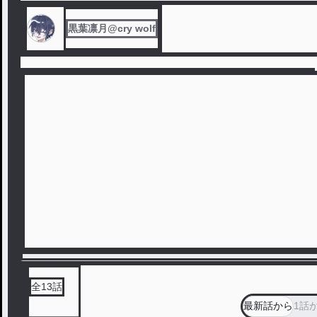
黒葉凛月@cry wolf
全
13
話
最新話から
1話