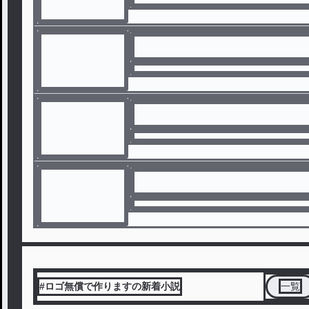
#ロゴ無償で作りますの新着小説
一覧