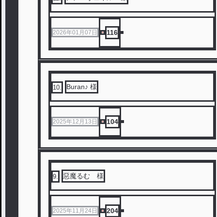
116
2026年01月07日
Buran♪ 様
10
.
104
2025年12月13日
惡魔るむ 様
9
.
204
2025年11月24日