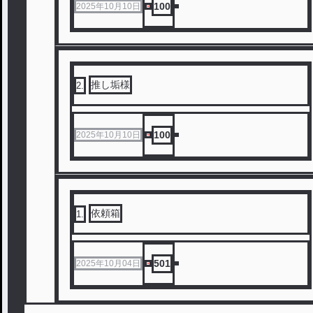
100
2025年10月10日
推し垢様
2
.
100
2025年10月10日
依頼箱
1
.
501
2025年10月04日