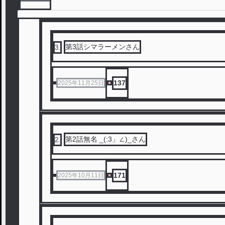
第3話シマラーメンさん
3
.
137
2025年11月25日
第2話無名 _(:3」∠)_さん
2
.
171
2025年10月11日