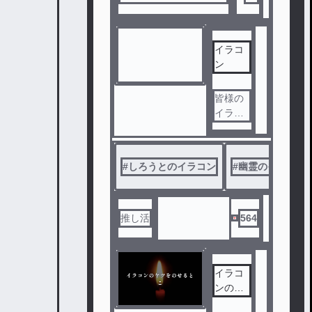
ー！
イラコ
ン
皆様の
イラコ
ン絵を
描きま
す
#
しろうとのイラコン
#
幽霊のイラコン
推し活
564
イラコ
ンのヤ
ツをの