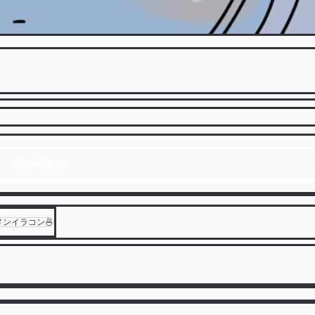
1話から読む
ンイラコン🍜