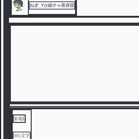
ねぎ_Y@絵チャ依存症
全
3
話
381
文字