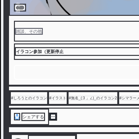
完
結
雑談、その他
イラコン参加（更新停止
#
しろうとのイラコン
#
イラスト
#
無名_(:3 」∠)_のイラコン2
#
シマラーメ
シェアする