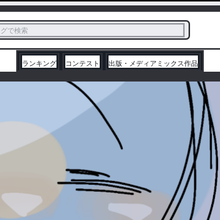
ス
タグで検索
く
ランキング
コンテスト
出版・メディアミックス作品