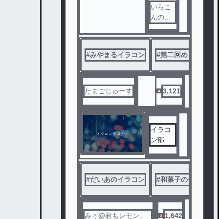
せると
いらこ
こ
んのや
つのせ
る
終わっ
#
みやまるイラコン
#
第二回めりぃのイラ
たイラ
コンの
タグは
外して
たまごじゅーす
3,121
ます！
すいま
せん！6
イラコ
個しか
ン部屋
タグつ
！！
けれな
いの😭
#
だいあのイラコン
#
和菓子のイラコン
みぅ@君もレモンニ
1,642