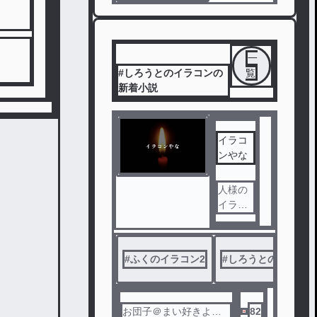
一
#しろうとのイラコンの
覧
新着小説
イラコ
ンやな
人様の
イラコ
ンする
ところ
ですね
#
ふくのイラコン2
#
しろうとのイラコン
お団子＠まい好きよ
82