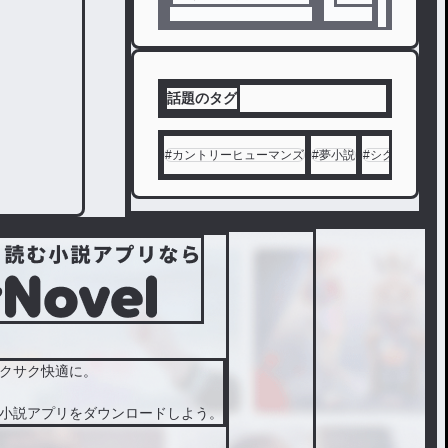
キになろう
話題のタグ
#
カントリーヒューマンズ
#
夢小説
#
シクフォニ
#
クサク快適に。
小説アプリをダウンロードしよう。