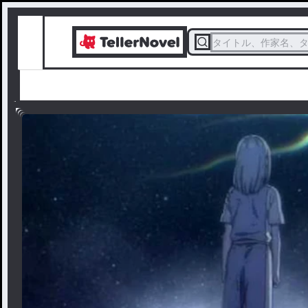
タイトル、作家名、