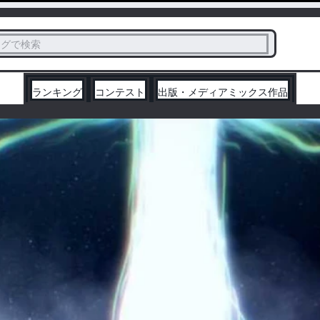
ス
タグで検索
く
ランキング
コンテスト
出版・メディアミックス作品