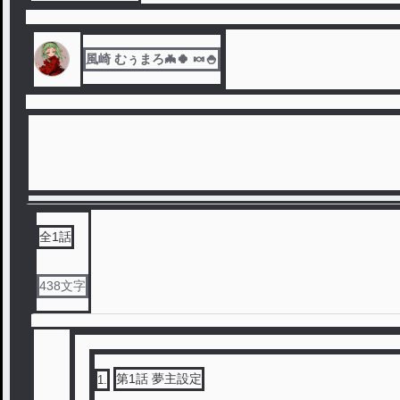
風崎 むぅまろ🦇🍀︎ 🍬🍚
全
1
話
438
文字
第1話 夢主設定
1
.