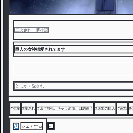
二次創作・夢小説
巨人の女神様愛されてます
とにかく愛され
#
溺愛
#
愛され
#
原作無視、キャラ崩壊、口調迷子
#
進撃の巨人
#
進撃
#
シェアする