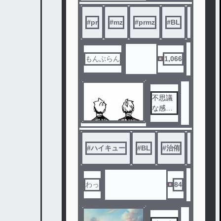
#
pr
#
mz
#
prmz
#
BL
#
amnv
もんぶらん
1,066
不思議
な感情
の正体
#
ハイキュー
#
BL
#
治侑
#
ハイキ
わっ
84