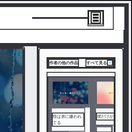
トーリーを書
作者の他の作品
すべて見る
悟は弟に嫌われ
僕だけが…
てる