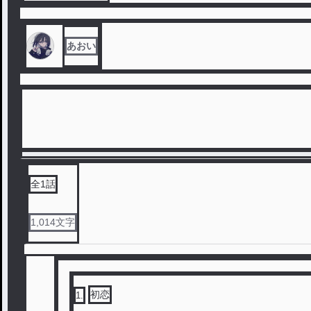
あおい
全
1
話
1,014
文字
初恋
1
.