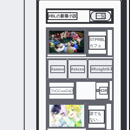
#BLの新着小説
一覧
STPRBL
カフェ
#
amnv
#
stxxx
#
KnightX-騎士X-
‪ ‪꒰ঌᜊ‎𝓛𝓾𝓪ᜊ‎‪໒꒱
438
誰でも
ない君
だから