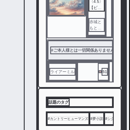
〈4.5〉
【ピン
クに染
まる観
赤城と
覧車】
もと雲
〜片思
池珀斗
い歴約5
はお互
年〜
いに恋
#
ご本人様とは一切関係ありません
#
n
心を抱
いてい
る。し
かし自
ライアーミル
51
分のセ
クシュ
アリテ
ィを隠
し続け
話題のタグ
ていた2
人はず
#
カントリーヒューマンズ
#
夢小説
#
シクフォニ
#
っと想
いを言