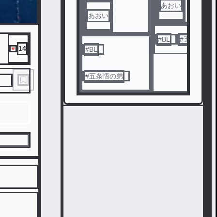
あおい
あおい
#
BL
#
五条受け
14
#
BL
#
五条悟の弟