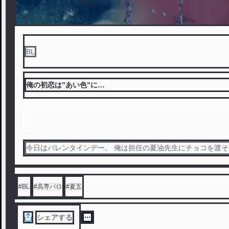
BL
俺の初恋は”あい色”に…
今日はバレンタインデー。 俺は担任の夏油先生にチョコを渡そ
#
BL
#
高専パロ
#
夏五
シェアする