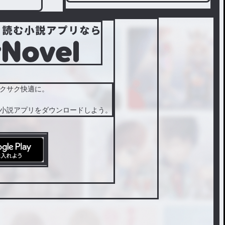
えない
でいた
…。そ
んな2人
の純愛
青春BL
ほのぼ
のスト
ーリー
クサク快適に。
小説アプリをダウンロードしよう。