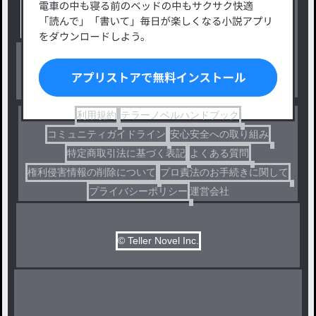
小説コンテスト応募・公募
ファンタジー・異世界・SF
出版・メディアミックス作品
ホラー・ミステリー
BL
ドラマ
コメディ
利用規約
テラーノベルハンドブック
コミュニティガイドライン
安心安全への取り組み
特定商取引法に基づく表記
よくある質問
権利侵害情報の削除について
プロ責法のお手続きに関して
プライバシーポリシー
運営会社
© Teller Novel Inc.