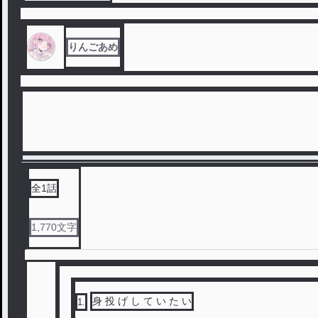
りんごあめ
全
1
話
1,770
文字
身 投 げ し て い た い
1
.