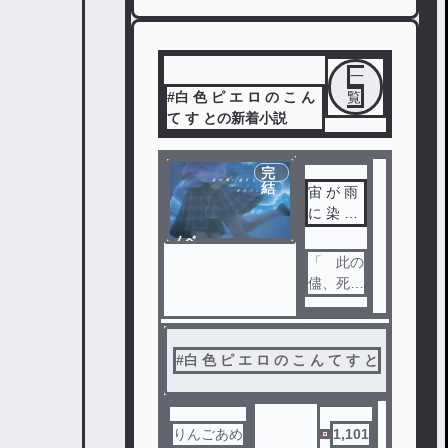
一
#白 色 ピ エ ロ の こ ん
覧
て す との新着小説
完
結
宙 が 雨
に 染 ま
る そ の
ノベ
前 に
ル
「 此の
儘、死ん
でみない
？ 」
#
白 色 ピ エ ロ の こ ん て す と
#
一次
りんごあめ
1,101