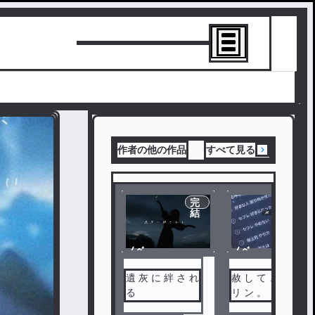
トーリーを書
作者の他の作品
すべて見る
完
完
結
結
ノベ
ノベ
ル
ル
遺 灰 に 絆 さ れ
赦 し て 、 ダ ー
る
リ ン 。