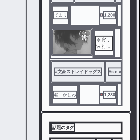
てまり
1,200
完
結
今 宵 、
波 打 ち
際 に て
#
文豪ストレイドッグス
#
s e v e n c o n
@ かしわ
1,230
話題のタグ