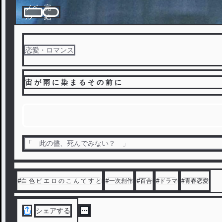
ノベ
完
ル
結
恋愛・ロマンス
宙 が 雨 に 染 ま る そ の 前 に
「 此の儘、死んでみない？ 」
#
白 色 ピ エ ロ の こ ん て す と
#
一次創作
#
百合
#
ドラマ
#
青春恋愛
シェアする