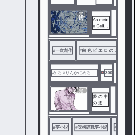
完
結
An mein
e Gelieb
te
#
一次創作
#
白 色 ピ エ ロ の こ ん て す
め ろ #りんかにめろん
300
めろん
完
結
夢 の 中
の 逃 避
行
ノベ
ル
#
夢小説
#
呪術廻戦夢小説
#
白 色 ピ 