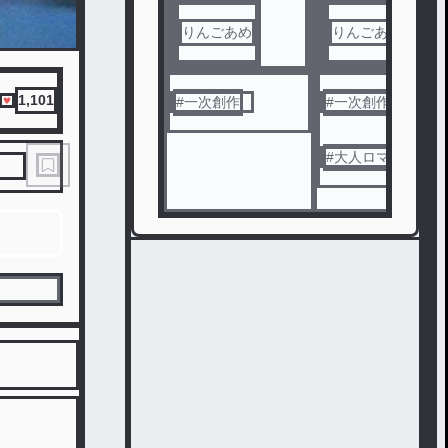
りんごあめ
りんごあめ
1,101
#
一次創作
#
一次創作
#
大人ロマンス