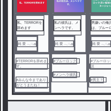
私、TERRORを
私の彼氏は、メ
男嫌いの俺(
辞めます
ンヘラです。
は、ブルー
ク(青い監獄
所属マネー
ー。
純 愛 ︎︎𓂃◌𓈒𓐍
純 愛 ︎︎𓂃◌𓈒𓐍
純 愛 ︎︎𓂃◌𓈒𓐍
#
TERRORを辞めま
#
ブルーロック
#
ブルーロッ
す。
説
#
メンヘラ彼氏
#
みんな今まであり
#
男主？
がとうまたね！