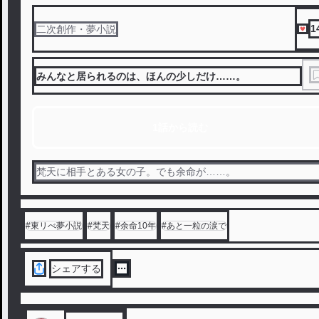
1
二次創作・夢小説
みんなと居られるのは、ほんの少しだけ……。
1話から読む
梵天に相手とある女の子。でも余命が……。
#
東リべ夢小説
#
梵天
#
余命10年
#
あと一粒の涙で
シェアする