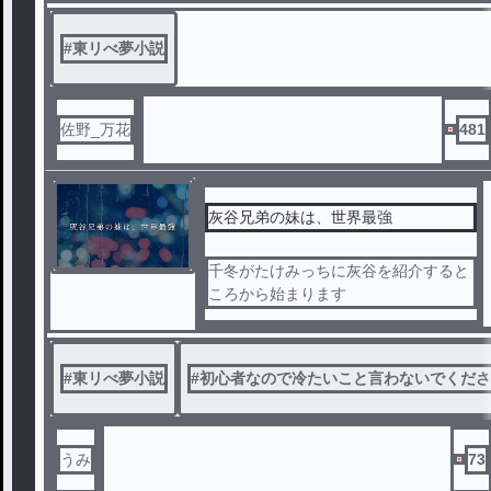
#
東リべ夢小説
佐野_万花
481
灰谷兄弟の妹は、世界最強
千冬がたけみっちに灰谷を紹介すると
ころから始まります
#
東リべ夢小説
#
初心者なので冷たいこと言わないでください
うみ
73