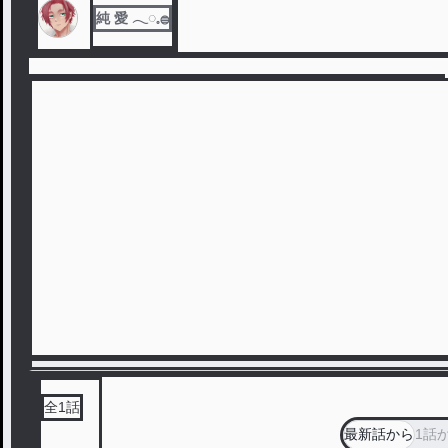
純 愛 ︎︎𓂃◌𓈒𓐍
全
1
話
最新話から
1話