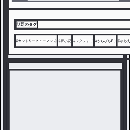
話題のタグ
#
カントリーヒューマンズ
#
夢小説
#
シクフォニ
#
からぴちBL
#
ゆあ