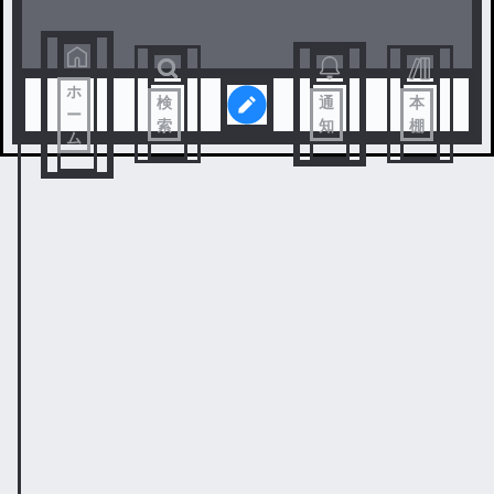
ホ
検
通
本
ー
索
知
棚
ム