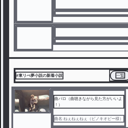
#東リべ夢小説の新着小説
一覧
曲パロ（曲聴きながら見た方がいいよ
！）
曲名:ねぇねぇねぇ（ピノキオピー様）