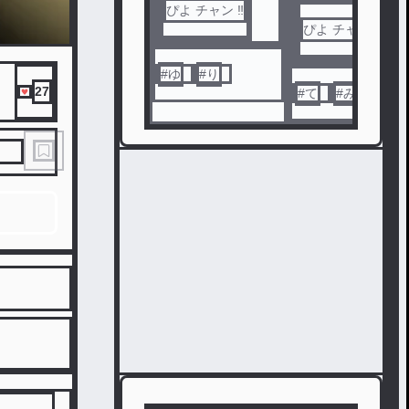
ぴよ チャン ‼️
ぴよ チャン ‼️
#
ゆ
#
り
27
#
て
#
み