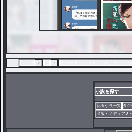
トップ
て
てみー サン なりきり / ぴよ チャン ‼
小説を探す
新着小説一覧
タグ
出版・メディアミ