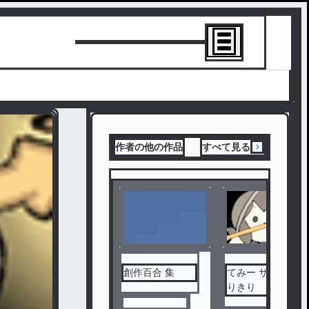
トーリーを書
作者の他の作品
すべて見る
創作百合 集
てみー サン な
りきり