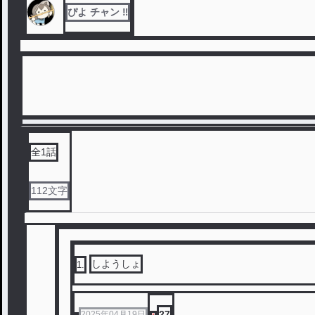
ぴよ チャン ‼️
全
1
話
112
文字
しようしょ
1
.
27
2025年04月19日