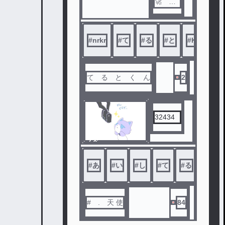
🚀 恋
人→🍄
背
後霊→
#
nrkr
#
て
#
る
#
と
#
KnightX
🤍💫
相棒→
🐶 弟
→🍅
て る と く ん
2
32434
ノベ
ル
#
あ
#
い
#
し
#
て
#
る
# . 天 使
84