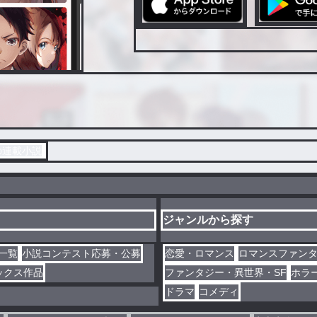
️の連載小説
ジャンルから探す
一覧
小説コンテスト応募・公募
恋愛・ロマンス
ロマンスファン
ックス作品
ファンタジー・異世界・SF
ホラ
ドラマ
コメディ