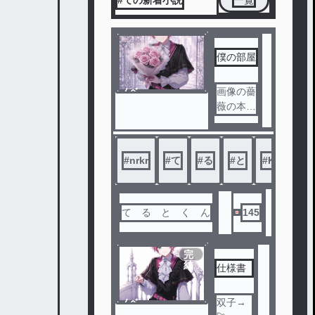
#ての新着小説
一覧
僕の部屋
ノベ
画像の薔
ル
薇の本数
の意味
、 調べ
たかった
#
nrkr
#
て
#
る
#
と
#
KnightX
ら調べて
みて
て る と く ん
145
完
結
仕様書
ノベ
双子→
ル