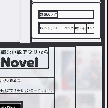
話題のタグ
#
カントリーヒューマンズ
#
夢小説
#
シクフォニ
#
クサク快適に。
小説アプリをダウンロードしよう。