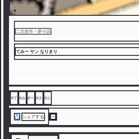
二次創作・夢小説
てみー サン なりきり
#
て
#
み
#
ー
#
さ
#
ん
シェアする