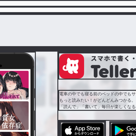
電車の中でも寝る前のベッドの中でもサ
もっと読みたい！がどんどんみつかる。
「読んで」「書いて」毎日が楽しくなる