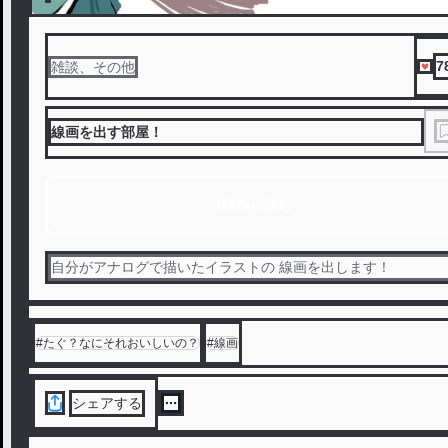
7
雑談、その他
線画を出す部屋！
1話から読む
自分がアナログで描いたイラストの 線画を出します！
#
たぐ？なにそれおいしいの？
#
線画
シェアする