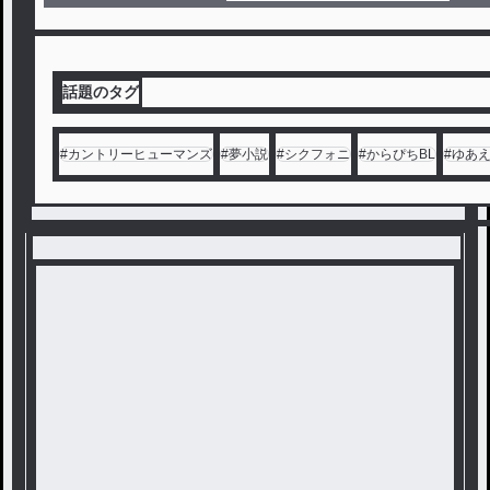
話題のタグ
#
カントリーヒューマンズ
#
夢小説
#
シクフォニ
#
からぴちBL
#
ゆあ