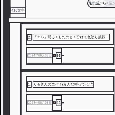
最新話から
1話
416
文字
「エバ」明るくしたのと！分けて色塗り挑戦！
2
.
36
2024年08月08日
りもさんのエバ！(みんな塗ってね^^)
1
.
42
2024年08月08日