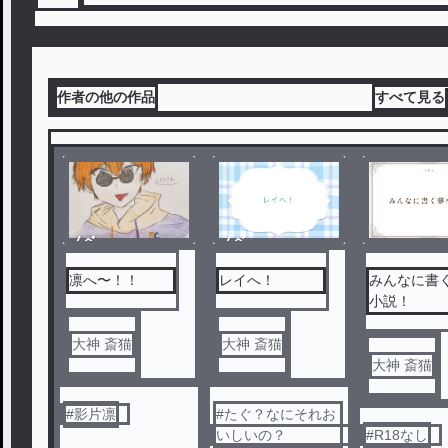
作者の他の作品
すべて見る
ノベ
ノベ
ル
ル
凛へ〜！！
レイへ！
みんなに書
小説！
大神 斎猫
大神 斎猫
大神 斎猫
#
影片凛
#
たぐ？なにそれお
いしいの？
#
R18なし