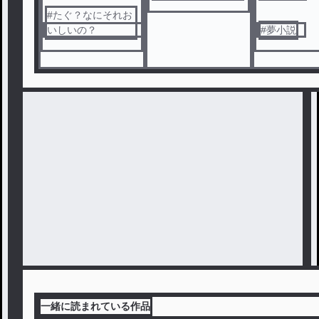
#
たぐ？なにそれお
いしいの？
#
夢小説
一緒に読まれている作品