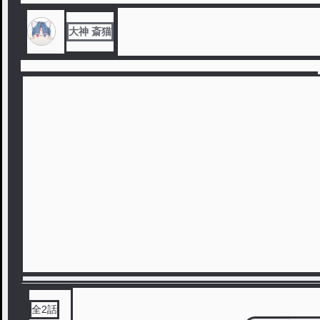
大神 斎猫
全
2
話