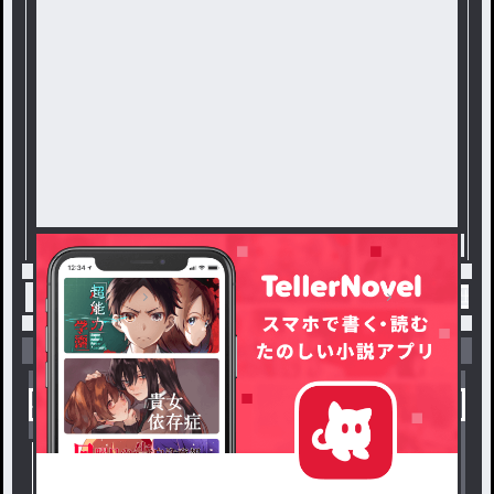
トップ
たぐ？なにそれおいしいの？
線画を出す部
小説を探す
ジャンルから探す
新着小説一覧
恋愛・ロマンス
タグ一覧
ロマンスファンタジー