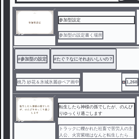
参加型設定
ノベ
参加型の設定書く場所
ル
#
参加型の設定
#
たぐ？なにそれおいしいの？
桃乃 紗花＆氷城氷麗@ペア画中
1,268
転生したら神様の孫でしたが、のんび
りゆっくり過ごします
ノベ
ル
トラックに轢かれた社畜で苦労人の主
人公、火宮紫穂はなんと転生したら神