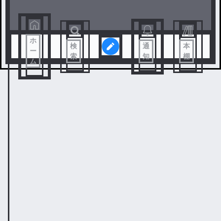
ホ
検
通
本
ー
索
知
棚
ム