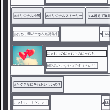
様の孫“サーニャ・ヴィルノ”だった！
？ゆっくり過ごす為に自分専用チート
スキルを使って人々を救ったり粛清し
#
オリジナル小説
#
オリジナルストーリー
#
🐢超えて🐌
たり！のんびりダラダラチートストー
リー開幕！
あおねこ🐱🌙🌸@友達募集中
166
にゃむちのにゃむちのにゃむち
ノベ
日記みたいなやつです（＾ω＾）
ル
#
たぐ？なにそれおいしいの？
にゃむち！！だにょ！
88