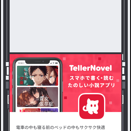
トップ
憑かれた俺と黒神心霊相談所
一目惚れし
小説を探す
ジャンルから探す
新着小説一覧
恋愛・ロマンス
タグ一覧
ロマンスファンタジー
小説コンテスト応募・公募
ファンタジー・異世界・SF