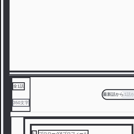
全
1
話
最新話から
1話
350
文字
プロローグ&プロフィール