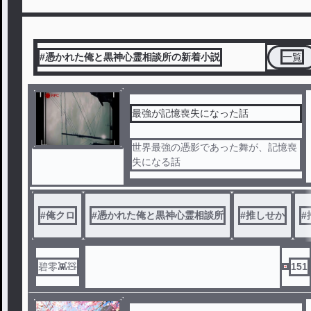
#憑かれた俺と黒神心霊相談所の新着小説
一覧
最強が記憶喪失になった話
世界最強の憑影であった舞が、記憶喪
失になる話
#
俺クロ
#
憑かれた俺と黒神心霊相談所
#
推しせか
#
碧零👾🧸
151