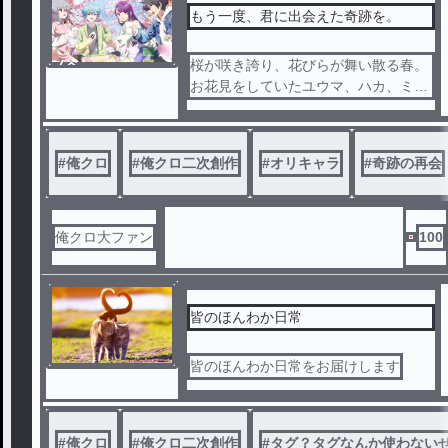
もう一度、君に出会えた奇跡を。
ノベ
桜が咲き誇り、花びらが舞い散る春。
ル
お花見をしていたユウマ、ハカ、ミレ
イ、オッキーの４人は満開の桜の木の
下で桜愛と初めて出会ったあの日のこ
とを思い出していた。リンネ、エアと
#
俺クロ
#
俺クロ二次創作
#
オリキャラ
#
奇跡の再会
の戦闘で桜愛という大切な仲間を失っ
たことで自責の念に襲われ続ける日々
。しかし、ユウマ達は思わぬところで
桜愛と再会することになる。しかし、
俺クロ大ファン
100
本人はその記憶が無いようで...処女作“
あなたに出会えた奇跡”のその後を紡
ぐもう一つの奇跡の物語。
皆のほんわか日常
皆のほんわか日常をお届けします
#
俺クロ
#
俺クロ二次創作
#
タグ？タグなんか使わない