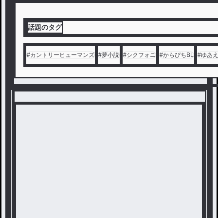
話題のタグ
#
カントリーヒューマンズ
#
夢小説
#
シクフォニ
#
からぴちBL
#
ゆあ