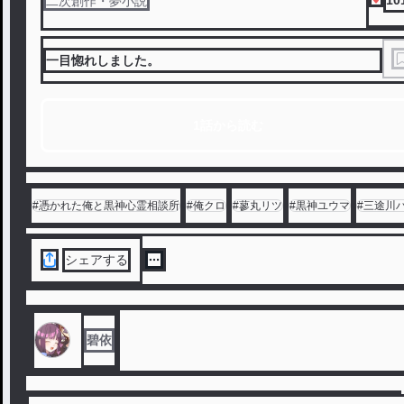
10
二次創作・夢小説
一目惚れしました。
1話から読む
#
憑かれた俺と黒神心霊相談所
#
俺クロ
#
蓼丸リツ
#
黒神ユウマ
#
三途川
シェアする
碧依