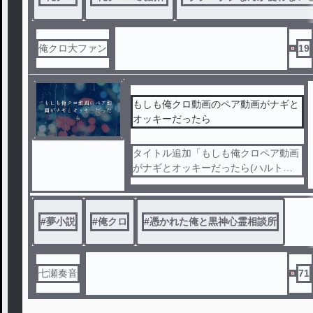
俺クロ大ファン
19
もしも俺クロ動画のペア動画がナギと
オッキーだったら
タイトル追加「もしも俺クロペア動画
がナギとオッキーだったら(ハルトも
入る)」
#
夢小説
#
俺クロ
#
憑かれた俺と黒神心霊相談所
七瀬奏音
71