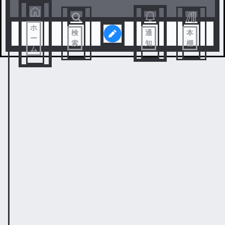
ホ
検
通
本
ー
索
知
棚
ム