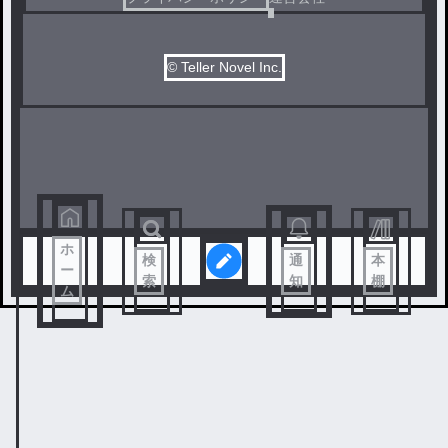
© Teller Novel Inc.
ホ
検
通
本
ー
索
知
棚
ム