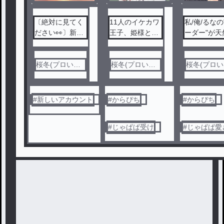
〔絶対に見てく
11人のイケカワ
私/俺/るなの
ださい👀〕新し
王子、姫様と隠
ーダー"が天
いスマホになる
れイケカワ陰キ
ぎる！
んで、データ消
ャの俺
えます。
桜冬(プロいれ
桜冬(プロいれ
桜冬(プロ
からウィ神)
からウィ神)
からウィ神)
#
新しいアカウント
#
からぴち
#
からぴち
#
じゃぱぱ受け
#
じゃぱぱ愛