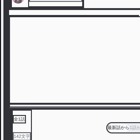
全
1
話
最新話から
1話
142
文字