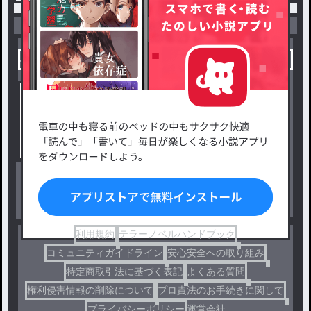
小説を探す
ジャンルから探す
新着小説一覧
恋愛・ロマンス
タグ一覧
ロマンスファンタジー
小説コンテスト応募・公募
ファンタジー・異世界・SF
出版・メディアミックス作品
ホラー・ミステリー
BL
ドラマ
コメディ
利用規約
テラーノベルハンドブック
コミュニティガイドライン
安心安全への取り組み
特定商取引法に基づく表記
よくある質問
権利侵害情報の削除について
プロ責法のお手続きに関して
プライバシーポリシー
運営会社