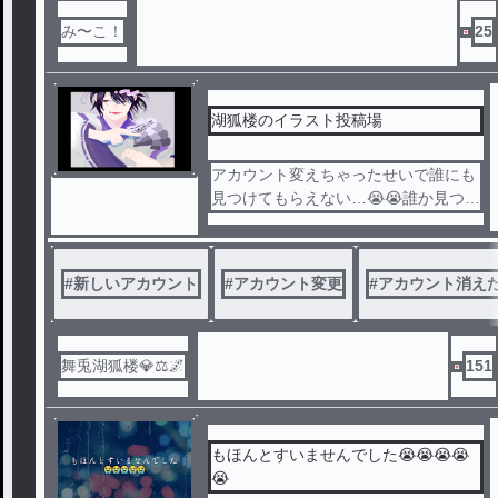
み〜こ！
25
湖狐楼のイラスト投稿場
アカウント変えちゃったせいで誰にも
見つけてもらえない…😭😭誰か見つけ
てください😭😭誰かが見つけてくれる
までイラスト投稿し続ける地獄を自分
で味わいます…（????）
#
新しいアカウント
#
アカウント変更
#
アカウント消え
舞兎湖狐楼💎⚖️🌌
151
もほんとすいませんでした😭😭😭😭
😭