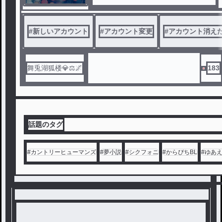
#
新しいアカウント
#
アカウント変更
#
アカウント消え
舞兎湖狐楼💎⚖️🌌
183
話題のタグ
#
カントリーヒューマンズ
#
夢小説
#
シクフォニ
#
からぴちBL
#
ゆあ