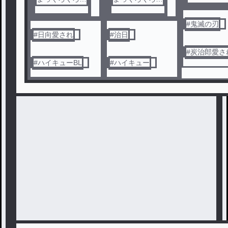
け
け
#
鬼滅の刃
#
日向愛され
#
治日
#
炭治郎愛さ
#
ハイキューBL
#
ハイキュー