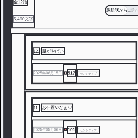
全
12
話
最新話から
1話
5,460
文字
腰がやばい
12
.
517
2025年06月15日
センシティブ
お仕置やなぁ♡
11
.
101
2025年05月06日
センシティブ