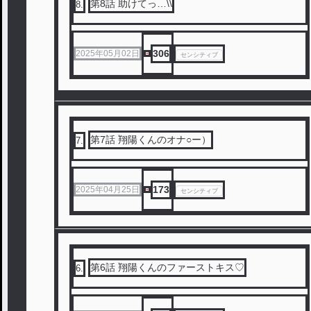
第8話 助けてっ…\\
8
.
306
2025年05月02日
センシティブ
第7話 翔陽くんのオナ○ー）
7
.
173
2025年04月25日
センシティブ
第6話 翔陽くんのファーストキス♡
6
.