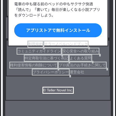
小説コンテスト応募・公募
ファンタジー・異世界・SF
出版・メディアミックス作品
ホラー・ミステリー
BL
ドラマ
コメディ
利用規約
テラーノベルハンドブック
コミュニティガイドライン
安心安全への取り組み
特定商取引法に基づく表記
よくある質問
権利侵害情報の削除について
プロ責法のお手続きに関して
プライバシーポリシー
運営会社
© Teller Novel Inc.