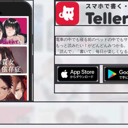
電車の中でも寝る前のベッドの中でもサ
もっと読みたい！がどんどんみつかる。
「読んで」「書いて」毎日が楽しくなる