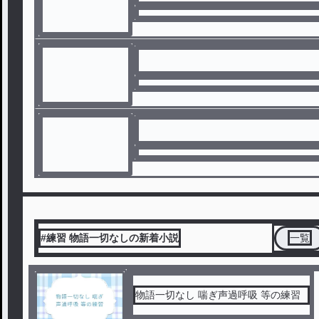
#練習 物語一切なしの新着小説
一覧
物語一切なし 喘ぎ声過呼吸 等の練習