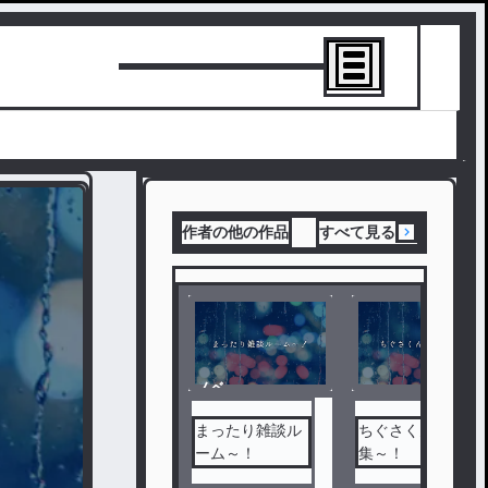
トーリーを書
作者の他の作品
すべて見る
ノベ
ル
まったり雑談ル
ちぐさくん短編
ーム～！
集～！