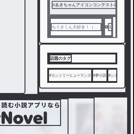
#
あきちゃんアイコンコンテストの作品だ
ちぐさくん大好き！（あ
1
き）
話題のタグ
#
カントリーヒューマンズ
#
夢小説
#
シクフォニ
#