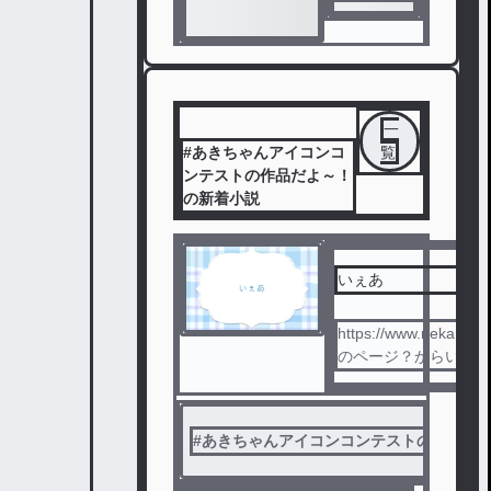
一
#あきちゃんアイコンコ
覧
ンテストの作品だよ～！
の新着小説
いぇあ
https://www.neka.cc/
のページ？からいけま
#
あきちゃんアイコンコンテストの作品だ