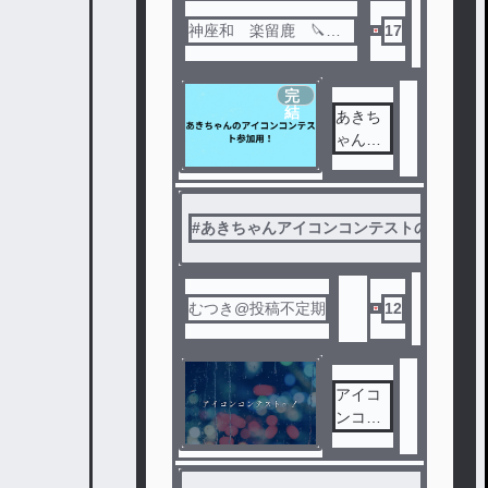
神座和 楽留鹿 🔪🩶
17
🩵
完
結
あきち
ゃんの
アイコ
ンコン
テスト
#
あきちゃんアイコンコンテストの作品だ
参加用
！
むつき@投稿不定期
12
アイコ
ンコン
テスト
～！