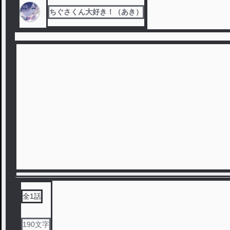
ちぐさくん大好き！（あき）
全
1
話
190
文字