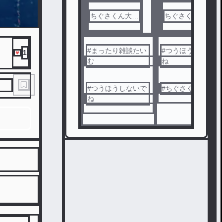
ちぐさくん大好
ちぐさくん大好
き！（あき）
き！（あき）
#
まったり雑談たい
#
つうほうしないで
1
む
ね
#
つうほうしないで
#
ちぐさくん
ね