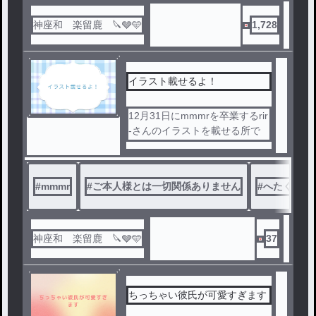
神座和 楽留鹿 🔪🩶🩵
1,728
イラスト載せるよ！
12月31日にmmmrを卒業するrir
-さんのイラストを載せる所で
す！
#
mmmr
#
ご本人様とは一切関係ありません
#
へたくそだ
神座和 楽留鹿 🔪🩶🩵
37
ちっちゃい彼氏が可愛すぎます