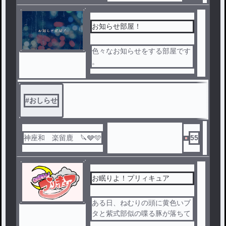
お知らせ部屋！
色々なお知らせをする部屋です
。
#
おしらせ
神座和 楽留鹿 🔪🩶🩵
55
お眠りよ！プリィキュア
ある日、ねむりの頭に黄色いブ
タと紫式部似の喋る豚が落ちて
きて、、