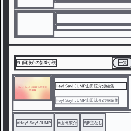
#山田涼介の新着小説
一覧
Hey! Say! JUMP山田涼介短編集
Hey! Say! JUMP山田涼介の短編集
#
Hey! Say! JUMP
#
山田涼介
#
夢主なし