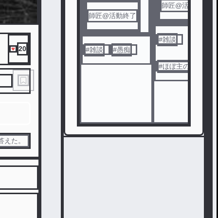
師匠@活動終了
師匠@活動終了
#
雑談
20
#
雑談
#
愚痴
#
ほぼ主の話
答えた。