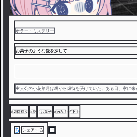
ホラー・ミステリー
お菓子のような愛を探して
主人公の小花菜月は親から虐待を受けていた。ある日、家に来
#
虐待有り
#
愛
#
お菓子
#
病み？
#
下手
シェアする