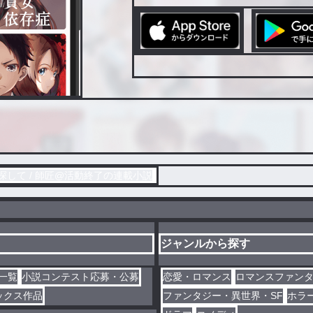
して / 師匠@活動終了の連載小説
ジャンルから探す
一覧
小説コンテスト応募・公募
恋愛・ロマンス
ロマンスファン
ックス作品
ファンタジー・異世界・SF
ホラ