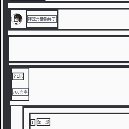
師匠@活動終了
全
1
話
766
文字
第一話
1
.