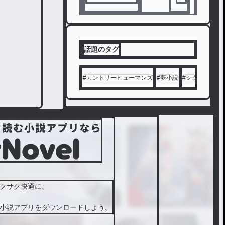
来た祖
母に菜
月は愛
につい
て聞く
話題のタグ
。それ
に祖母
#
カントリーヒューマンズ
#
夢小説
#
シクフォニ
#
は、お
菓子の
ような
ものと
答えた
。
クサク快適に。
小説アプリをダウンロードしよう。