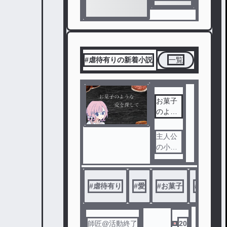
#虐待有りの新着小説
一覧
お菓子
のよう
な愛を
探して
主人公
の小花
菜月は
親から
虐待を
#
虐待有り
#
愛
#
お菓子
#
病み？
受けて
いた。
ある日
、家に
師匠@活動終了
20