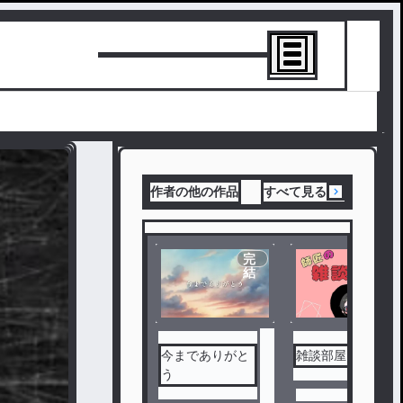
トーリーを書
作者の他の作品
すべて見る
完
結
今までありがと
雑談部屋
う