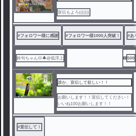
宣伝もよろ(((((((
#
フォロワー様に感謝
#
フォロワー様1000人突破！
#
あ
鈴句ちゃん🐶🔔@低浮上
500
完
結
誰か、宣伝して欲しい！！
ノベ
お願いします！！宣伝してください！
ル
いいね100お願いします！！
#
宣伝して！