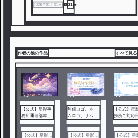
31
2026年01月31日
作者の他の作品
すべて見る
ノベ
ノベ
ノベ
ル
ル
ル
【公式】星影事
無償ロゴ、ネー
【公式】星
務所通達部屋。
ムロゴ、サムネ
務所ご対応
制作！
【公式】星影事
【公式】星影事
【公式】星