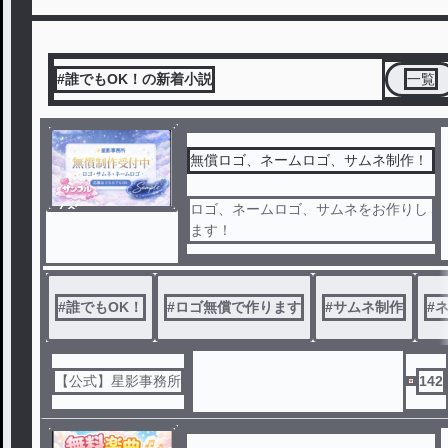
#誰でもOK！の新着小説
一覧
無償ロゴ、ネームロゴ、サムネ制作！
ノベ
ロゴ、ネームロゴ、サムネをお作りし
ル
ます！
#
誰でもOK！
#
ロゴ無償で作ります
#
サムネ制作
#
【公式】星影事務所
142