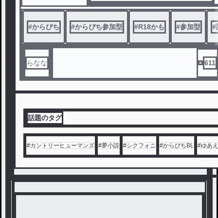
って良いのか…
#
からぴち
#
からぴち参加型
#
R18かも
#
参加型
#
らなな
611
話題のタグ
#
カントリーヒューマンズ
#
夢小説
#
シクフォニ
#
からぴちBL
#
ゆあ