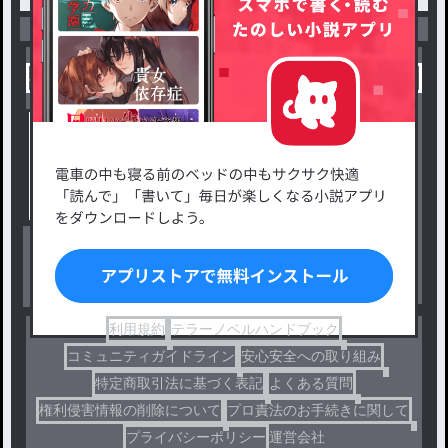
小説を探す
ジャンルから探す
新着小説一覧
恋愛・ロマンス
タグ一覧
ロマンスファンタジー
小説コンテスト応募・公募
ファンタジー・異世界・SF
出版・メディアミックス作品
ホラー・ミステリー
BL
ドラマ
コメディ
利用規約
テラーノベルハンドブック
コミュニティガイドライン
安心安全への取り組み
特定商取引法に基づく表記
よくある質問
権利侵害情報の削除について
プロ責法のお手続きに関して
プライバシーポリシー
運営会社