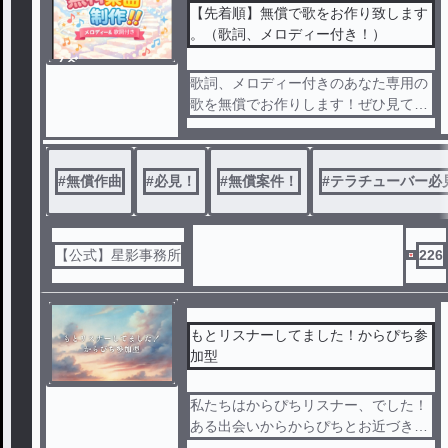
【先着順】無償で歌をお作り致します
。（歌詞、メロディー付き！）
ノベ
ル
歌詞、メロディー付きのあなた専用の
歌を無償でお作りします！ぜひ見てい
ってください
#
無償作曲
#
必見！
#
無償案件！
#
テラチューバー必
【公式】星影事務所
226
もとリスナーしてました！からぴち参
加型
私たちはからぴちリスナー、でした！
ある出会いからからぴちとお近づきに
？！こんな少女漫画みたいなことがあ