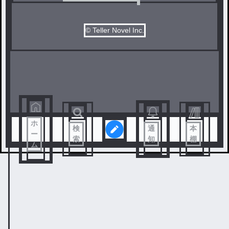
© Teller Novel Inc.
ホ
検
通
本
ー
索
知
棚
ム