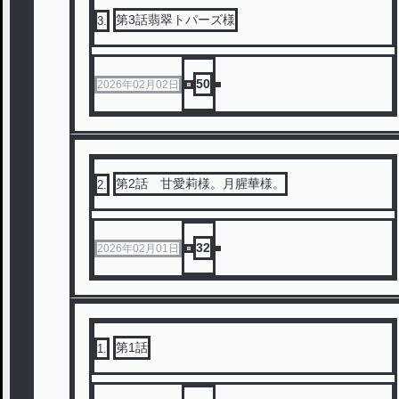
第3話翡翠トパーズ様
3
.
50
2026年02月02日
第2話 甘愛莉様。月腥華様。
2
.
32
2026年02月01日
第1話
1
.