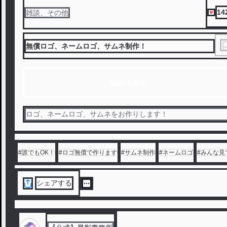
14
雑談、その他
無償ロゴ、ネームロゴ、サムネ制作！
1話から読む
ロゴ、ネームロゴ、サムネをお作りします！
#
誰でもOK！
#
ロゴ無償で作ります
#
サムネ制作
#
ネームロゴ
#
みんな見
シェアする