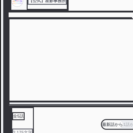
【公式】星影事務所
全
5
話
最新話から
1話
2,175
文字