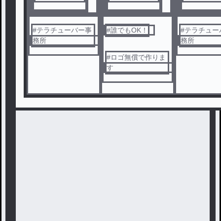
務所
務所
務所
#
テラチューバー事
#
誰でもOK！
#
テラチュー
務所
務所
#
ロゴ無償で作りま
す