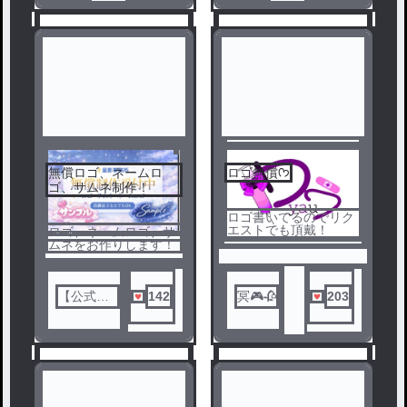
無償ロゴ、ネームロ
ロゴ無償ᡣ𐭩
1
2
ゴ、サムネ制作！
ロゴ書いてるのでリク
エストでも頂戴！
ロゴ、ネームロゴ、サ
ノベ
ムネをお作りします！
ル
【公式】
142
冥🎮🥀
203
星影事務
所