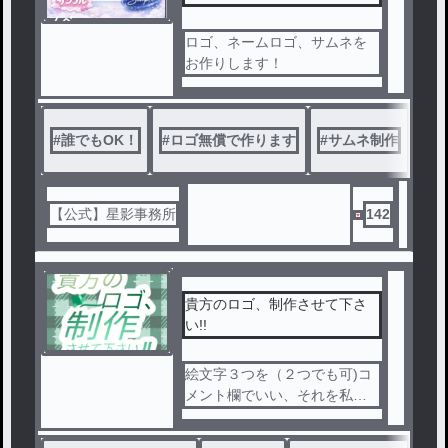
ノベ
ル
ロゴ、ネームロゴ、サムネを
お作りします！
#
誰でもOK！
#
ロゴ無償で作ります
#
サムネ制作
#
ネ
【公式】星影事務所
142
貴方のロゴ、制作させて下さ
い!!
絵文字３つを（２つでも可)コ
メント欄でいい、それを私が
作成します‼️