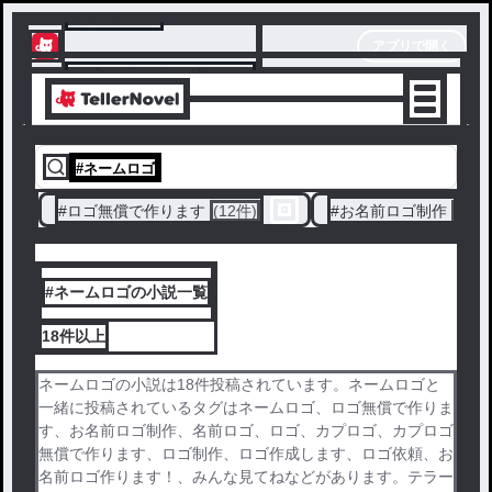
テラーノベル
アプリで開く
アプリでサクサク楽しめる
#
ネームロゴ
#
ロゴ無償で作ります
(12件)
#
お名前ロゴ制作
(6件)
#ネームロゴの小説一覧
18件
以上
ネームロゴの小説は18件投稿されています。ネームロゴと
一緒に投稿されているタグはネームロゴ、ロゴ無償で作りま
す、お名前ロゴ制作、名前ロゴ、ロゴ、カプロゴ、カプロゴ
無償で作ります、ロゴ制作、ロゴ作成します、ロゴ依頼、お
名前ロゴ作ります！、みんな見てねなどがあります。テラー