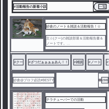
#活動報告の新着小説
一覧
紗倉のノート＆雑談＆活動報告！☆
主☆(クー)の雑談部屋＆活動報告書＆
ノートです。
つまらない(๑´• ₃ •̀๑)？暴れるな？
しーらなぁい( ˙꒳˙ )( ' ' )( ᐛ )
#
クー
#
ざつだぁぁぁぁあん！！
#
雑談
#
ノート
#
紗倉@プロフ必読#BESTY
288
テラチューバーでの活動