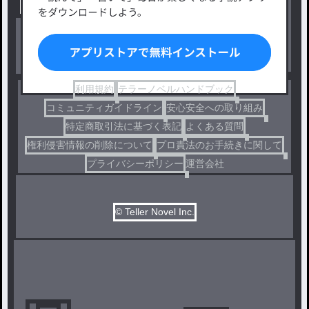
出版・メディアミックス作品
ホラー・ミステリー
BL
ドラマ
コメディ
利用規約
テラーノベルハンドブック
コミュニティガイドライン
安心安全への取り組み
特定商取引法に基づく表記
よくある質問
権利侵害情報の削除について
プロ責法のお手続きに関して
プライバシーポリシー
運営会社
© Teller Novel Inc.