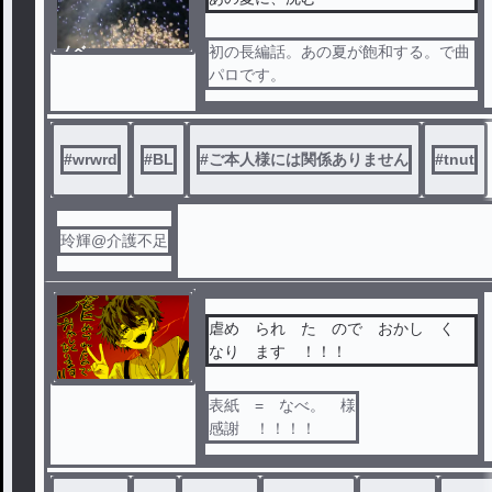
ノベ
初の長編話。あの夏が飽和する。で曲
ル
パロです。
#
wrwrd
#
BL
#
ご本人様には関係ありません
#
tnut
玲輝@介護不足
虐め られ た ので おかし く
なり ます ！！！
表紙 = なべ。 様
感謝 ！！！！