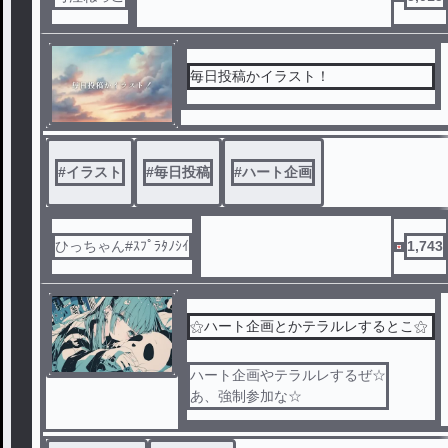
毎日投稿かイラスト！
#
イラスト
#
毎日投稿
#
ハート企画
ひっちゃん#ｽﾌﾟﾗﾀﾉｼｲ
1,743
⚝ハート企画とかテラルレするとこ⚝
ハート企画やテラルレするぜ☆
あ、強制参加な☆