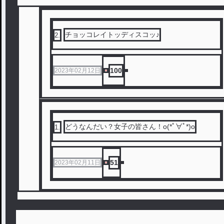
チョッコレイトッディスコッ♪
2
.
100
2023年02月12日
どうなんだい？女子の皆さん！o(*ﾟ∀ﾟ*)o
1
.
51
2023年02月11日