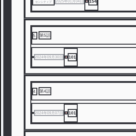
154
2025年01月04日
センシティブ
第5話
5
.
101
2024年09月30日
第4話
4
.
101
2024年09月07日