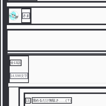
さま
全
13
話
14,598
文字
溜めるだけ無駄さ……(？)
13
.