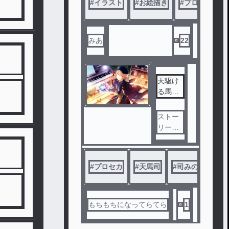
#
イラスト
#
お絵描き
#
プロセカ
#
ストま
じで下
さい！
！
みあ
22
主にプ
ロセカ
、にじ
天駆け
さんじ
る馬に
の絵を
花を添
書いて
えて
ます✨
ストー
リーは
フル無
視つい
でに呼
#
プロセカ
#
天馬司
#
司みの
#
花里
び名も
フル無
視。つ
かみの
もちもちになってらてら
1
オリス
と書く