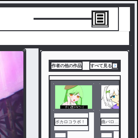
トーリーを書
作者の他の作品
すべて見る
ボカロコラボ！
曲パロ…かな？