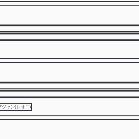
ジャン)レオニ)