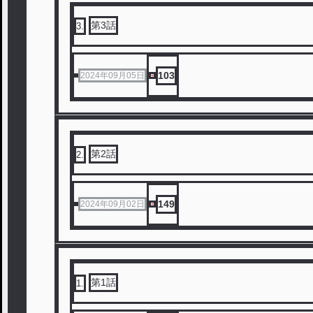
第3話
3
.
103
2024年09月05日
第2話
2
.
149
2024年09月02日
第1話
1
.