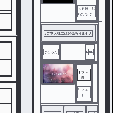
ーム
ある日、絵
名たちは、
光に包まれ
て、異世界
に飛んでい
#
ご本人様には関係ありません
#
プロセ
った。そこ
で、アナウ
ンスで言わ
れたのは、
はるるん
96
なんと、、
、？
イラス
ト部屋
！！
リクエ
スト大
歓迎と
いうか
リクエ