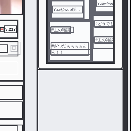
Yua@web版，
Yua@web版，
復活
復活
#
どうでもいい
3,217
#
主の雑談
#
主の雑談
#
ざつだぁぁぁぁあ
ん！！