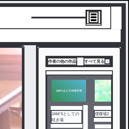
トーリーを書
作者の他の作品
すべて見る
JAM‘Sとしての
僕喋場2
呟き場