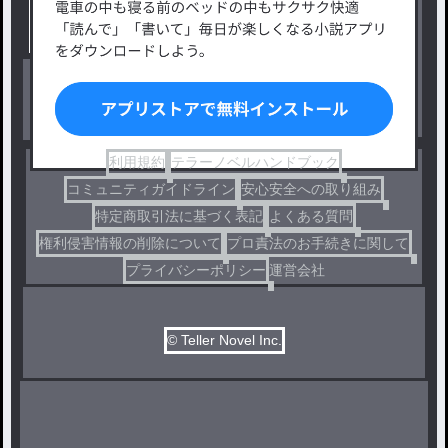
小説コンテスト応募・公募
ファンタジー・異世界・SF
出版・メディアミックス作品
ホラー・ミステリー
BL
ドラマ
コメディ
利用規約
テラーノベルハンドブック
コミュニティガイドライン
安心安全への取り組み
特定商取引法に基づく表記
よくある質問
権利侵害情報の削除について
プロ責法のお手続きに関して
プライバシーポリシー
運営会社
© Teller Novel Inc.